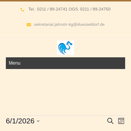
Tel.: 0211 / 89-24741 OGS: 0211 / 89-24750
sekretariat.jahnstr-kg@duesseldorf.de
Menu
Veranstaltungen
V
V
6/1/2026
S
M
e
e
u
D
o
r