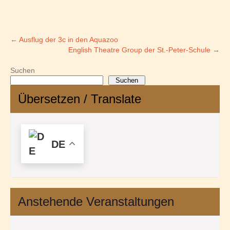
Post
←
Ausflug der 3c in den Aquazoo
English Theatre Group der St.-Peter-Schule
→
navigation
Suchen
Suchen
Übersetzen / Translate
DE
Anstehende Veranstaltungen