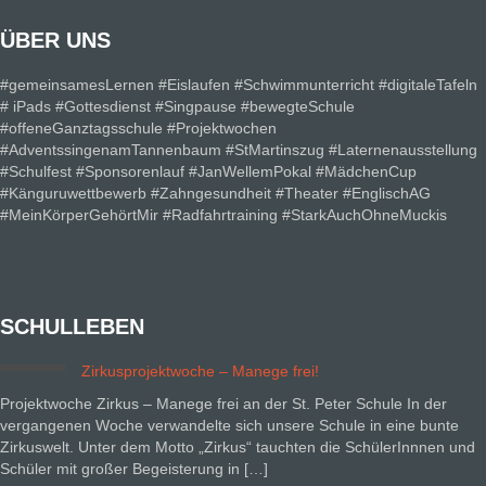
ÜBER UNS
#gemeinsamesLernen #Eislaufen #Schwimmunterricht #digitaleTafeln
# iPads #Gottesdienst #Singpause #bewegteSchule
#offeneGanztagsschule #Projektwochen
#AdventssingenamTannenbaum #StMartinszug #Laternenausstellung
#Schulfest #Sponsorenlauf #JanWellemPokal #MädchenCup
#Känguruwettbewerb #Zahngesundheit #Theater #EnglischAG
#MeinKörperGehörtMir #Radfahrtraining #StarkAuchOhneMuckis
SCHULLEBEN
Zirkusprojektwoche – Manege frei!
Projektwoche Zirkus – Manege frei an der St. Peter Schule In der
vergangenen Woche verwandelte sich unsere Schule in eine bunte
Zirkuswelt. Unter dem Motto „Zirkus“ tauchten die SchülerInnnen und
Schüler mit großer Begeisterung in […]