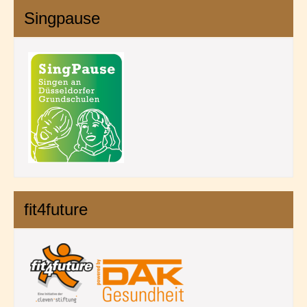
Singpause
fit4future