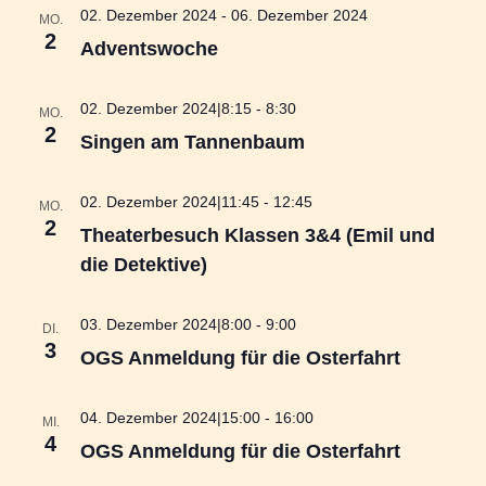
i
02. Dezember 2024
-
06. Dezember 2024
A
MO.
g
2
n
a
Adventswoche
s
t
i
i
o
02. Dezember 2024|8:15
-
8:30
c
MO.
n
2
h
Singen am Tannenbaum
t
e
02. Dezember 2024|11:45
-
12:45
MO.
n
2
,
Theaterbesuch Klassen 3&4 (Emil und
N
die Detektive)
a
v
03. Dezember 2024|8:00
-
9:00
i
DI.
3
g
OGS Anmeldung für die Osterfahrt
a
t
04. Dezember 2024|15:00
-
16:00
i
MI.
4
o
OGS Anmeldung für die Osterfahrt
n