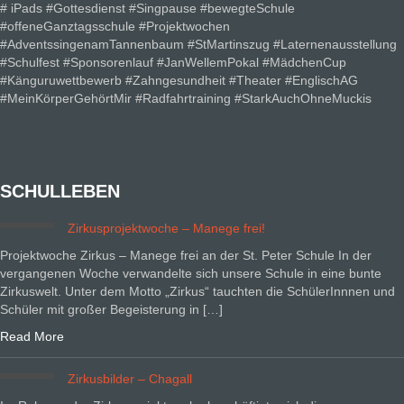
# iPads #Gottesdienst #Singpause #bewegteSchule
#offeneGanztagsschule #Projektwochen
#AdventssingenamTannenbaum #StMartinszug #Laternenausstellung
#Schulfest #Sponsorenlauf #JanWellemPokal #MädchenCup
#Känguruwettbewerb #Zahngesundheit #Theater #EnglischAG
#MeinKörperGehörtMir #Radfahrtraining #StarkAuchOhneMuckis
SCHULLEBEN
Zirkusprojektwoche – Manege frei!
Projektwoche Zirkus – Manege frei an der St. Peter Schule In der
vergangenen Woche verwandelte sich unsere Schule in eine bunte
Zirkuswelt. Unter dem Motto „Zirkus“ tauchten die SchülerInnnen und
Schüler mit großer Begeisterung in […]
Read More
Zirkusbilder – Chagall