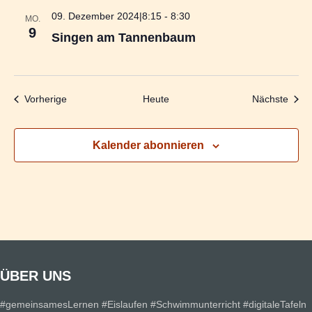
09. Dezember 2024|8:15
-
8:30
MO.
9
Singen am Tannenbaum
Veranstaltungen
Veran
Vorherige
Heute
Nächste
Kalender abonnieren
ÜBER UNS
#gemeinsamesLernen #Eislaufen #Schwimmunterricht #digitaleTafeln