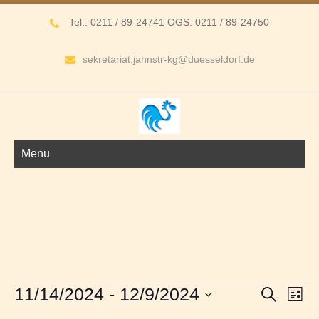
Tel.: 0211 / 89-24741 OGS: 0211 / 89-24750
sekretariat.jahnstr-kg@duesseldorf.de
Menu
Veranstaltungen
V
V
11/14/2024
 - 
12/9/2024
S
L
e
e
u
D
i
r