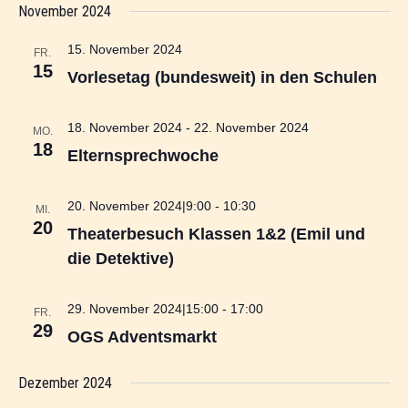
r
c
November 2024
a
s
a
a
h
t
n
t
n
e
s
u
15. November 2024
e
FR.
s
t
m
15
Vorlesetag (bundesweit) in den Schulen
t
a
w
l
a
ä
t
h
l
18. November 2024
-
22. November 2024
MO.
u
l
t
18
n
Elternsprechwoche
e
u
g
n
n
A
.
g
n
20. November 2024|9:00
-
10:30
MI.
s
e
20
Theaterbesuch Klassen 1&2 (Emil und
i
n
c
die Detektive)
S
h
u
t
c
e
29. November 2024|15:00
-
17:00
FR.
h
n
29
OGS Adventsmarkt
e
-
N
u
a
Dezember 2024
n
v
d