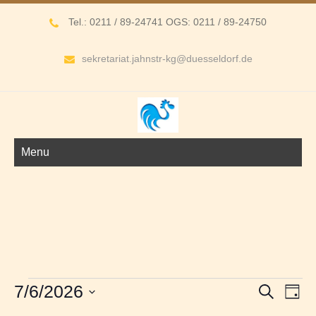
Tel.: 0211 / 89-24741 OGS: 0211 / 89-24750
sekretariat.jahnstr-kg@duesseldorf.de
Menu
Veranstaltungen
V
V
7/6/2026
S
T
e
für
e
u
D
a
r