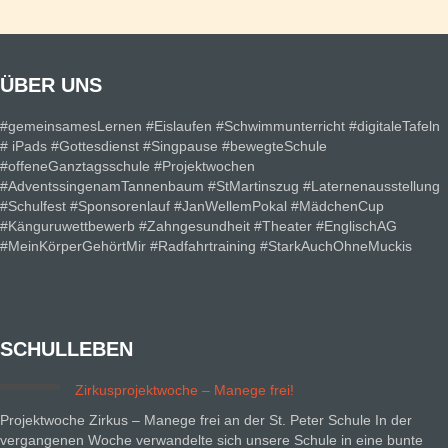
i
A
g
n
a
s
t
i
i
ÜBER UNS
o
c
n
h
#gemeinsamesLernen #Eislaufen #Schwimmunterricht #digitaleTafeln
# iPads #Gottesdienst #Singpause #bewegteSchule
t
#offeneGanztagsschule #Projektwochen
e
#AdventssingenamTannenbaum #StMartinszug #Laternenausstellung
n
#Schulfest #Sponsorenlauf #JanWellemPokal #MädchenCup
,
#Känguruwettbewerb #Zahngesundheit #Theater #EnglischAG
N
#MeinKörperGehörtMir #Radfahrtraining #StarkAuchOhneMuckis
a
v
i
g
a
SCHULLEBEN
t
i
Zirkusprojektwoche – Manege frei!
o
Projektwoche Zirkus – Manege frei an der St. Peter Schule In der
n
vergangenen Woche verwandelte sich unsere Schule in eine bunte