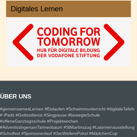
Digitales Lernen
ÜBER UNS
#gemeinsamesLernen #Eislaufen #Schwimmunterricht #digitaleTafeln
# iPads #Gottesdienst #Singpause #bewegteSchule
#offeneGanztagsschule #Projektwochen
#AdventssingenamTannenbaum #StMartinszug #Laternenausstellung
#Schulfest #Sponsorenlauf #JanWellemPokal #MädchenCup