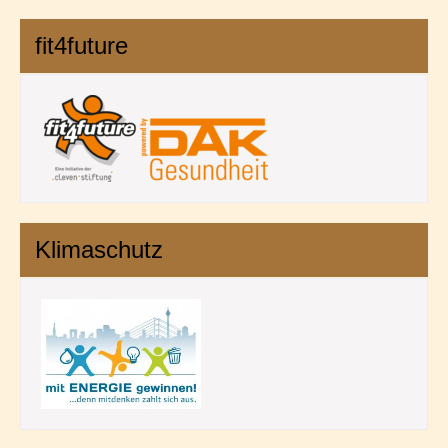
fit4future
Klimaschutz