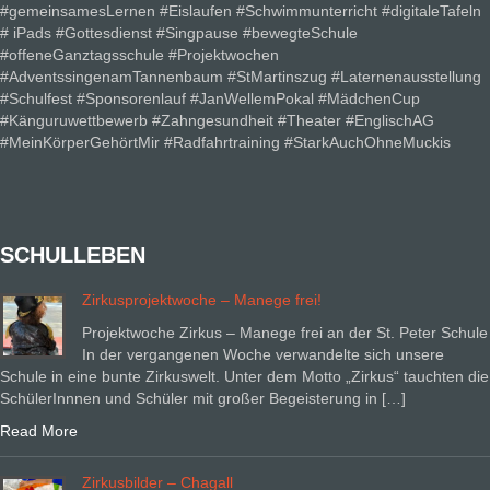
#gemeinsamesLernen #Eislaufen #Schwimmunterricht #digitaleTafeln
# iPads #Gottesdienst #Singpause #bewegteSchule
#offeneGanztagsschule #Projektwochen
#AdventssingenamTannenbaum #StMartinszug #Laternenausstellung
#Schulfest #Sponsorenlauf #JanWellemPokal #MädchenCup
#Känguruwettbewerb #Zahngesundheit #Theater #EnglischAG
#MeinKörperGehörtMir #Radfahrtraining #StarkAuchOhneMuckis
SCHULLEBEN
Zirkusprojektwoche – Manege frei!
Projektwoche Zirkus – Manege frei an der St. Peter Schule
In der vergangenen Woche verwandelte sich unsere
Schule in eine bunte Zirkuswelt. Unter dem Motto „Zirkus“ tauchten die
SchülerInnnen und Schüler mit großer Begeisterung in […]
Read More
Zirkusbilder – Chagall