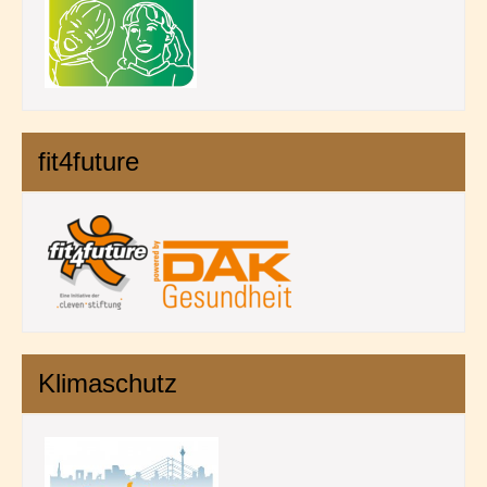
fit4future
Klimaschutz