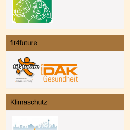
fit4future
Klimaschutz