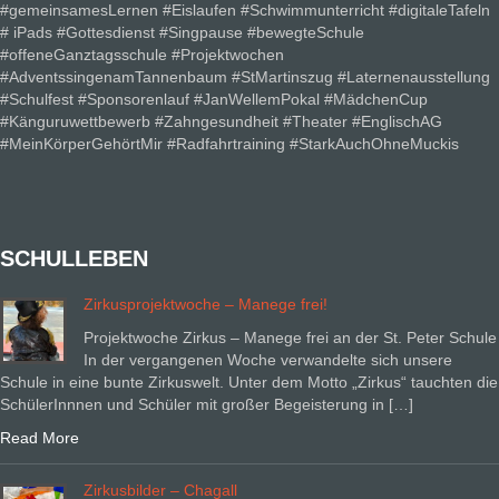
#gemeinsamesLernen #Eislaufen #Schwimmunterricht #digitaleTafeln
# iPads #Gottesdienst #Singpause #bewegteSchule
#offeneGanztagsschule #Projektwochen
#AdventssingenamTannenbaum #StMartinszug #Laternenausstellung
#Schulfest #Sponsorenlauf #JanWellemPokal #MädchenCup
#Känguruwettbewerb #Zahngesundheit #Theater #EnglischAG
#MeinKörperGehörtMir #Radfahrtraining #StarkAuchOhneMuckis
SCHULLEBEN
Zirkusprojektwoche – Manege frei!
Projektwoche Zirkus – Manege frei an der St. Peter Schule
In der vergangenen Woche verwandelte sich unsere
Schule in eine bunte Zirkuswelt. Unter dem Motto „Zirkus“ tauchten die
SchülerInnnen und Schüler mit großer Begeisterung in […]
Read More
Zirkusbilder – Chagall