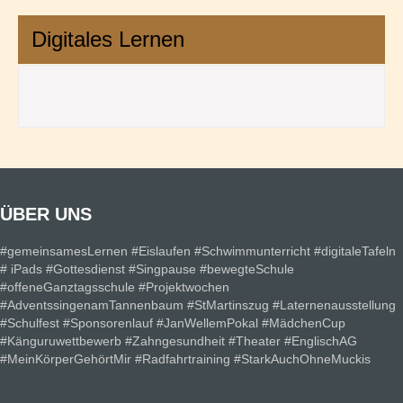
Digitales Lernen
ÜBER UNS
#gemeinsamesLernen #Eislaufen #Schwimmunterricht #digitaleTafeln
# iPads #Gottesdienst #Singpause #bewegteSchule
#offeneGanztagsschule #Projektwochen
#AdventssingenamTannenbaum #StMartinszug #Laternenausstellung
#Schulfest #Sponsorenlauf #JanWellemPokal #MädchenCup
#Känguruwettbewerb #Zahngesundheit #Theater #EnglischAG
#MeinKörperGehörtMir #Radfahrtraining #StarkAuchOhneMuckis