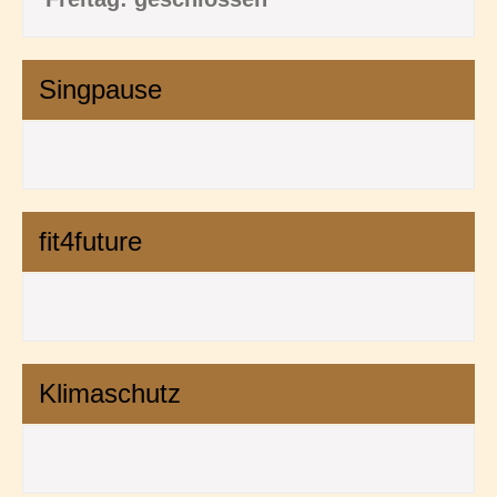
Singpause
fit4future
Klimaschutz