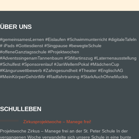
ÜBER UNS
#gemeinsamesLernen #Eislaufen #Schwimmunterricht #digitaleTafeln
# iPads #Gottesdienst #Singpause #bewegteSchule
#offeneGanztagsschule #Projektwochen
#AdventssingenamTannenbaum #StMartinszug #Laternenausstellung
#Schulfest #Sponsorenlauf #JanWellemPokal #MädchenCup
#Känguruwettbewerb #Zahngesundheit #Theater #EnglischAG
#MeinKörperGehörtMir #Radfahrtraining #StarkAuchOhneMuckis
SCHULLEBEN
Zirkusprojektwoche – Manege frei!
Projektwoche Zirkus – Manege frei an der St. Peter Schule In der
vergangenen Woche verwandelte sich unsere Schule in eine bunte