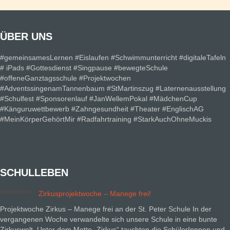
ÜBER UNS
#gemeinsamesLernen #Eislaufen #Schwimmunterricht #digitaleTafeln
# iPads #Gottesdienst #Singpause #bewegteSchule
#offeneGanztagsschule #Projektwochen
#AdventssingenamTannenbaum #StMartinszug #Laternenausstellung
#Schulfest #Sponsorenlauf #JanWellemPokal #MädchenCup
#Känguruwettbewerb #Zahngesundheit #Theater #EnglischAG
#MeinKörperGehörtMir #Radfahrtraining #StarkAuchOhneMuckis
SCHULLEBEN
Zirkusprojektwoche – Manege frei!
Projektwoche Zirkus – Manege frei an der St. Peter Schule In der
vergangenen Woche verwandelte sich unsere Schule in eine bunte
Zirkuswelt. Unter dem Motto „Zirkus“ tauchten die SchülerInnnen und