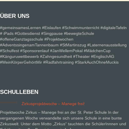
ÜBER UNS
#gemeinsamesLernen #Eislaufen #Schwimmunterricht #digitaleTafeln
# iPads #Gottesdienst #Singpause #bewegteSchule
#offeneGanztagsschule #Projektwochen
#AdventssingenamTannenbaum #StMartinszug #Laternenausstellung
#Schulfest #Sponsorenlauf #JanWellemPokal #MädchenCup
#Känguruwettbewerb #Zahngesundheit #Theater #EnglischAG
#MeinKörperGehörtMir #Radfahrtraining #StarkAuchOhneMuckis
SCHULLEBEN
Zirkusprojektwoche – Manege frei!
Projektwoche Zirkus – Manege frei an der St. Peter Schule In der
vergangenen Woche verwandelte sich unsere Schule in eine bunte
Zirkuswelt. Unter dem Motto „Zirkus“ tauchten die SchülerInnnen und